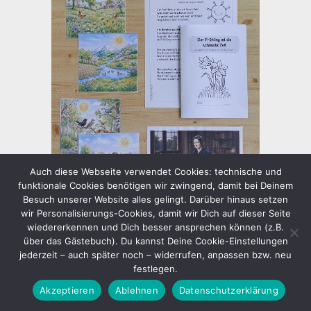
Auch diese Webseite verwendet Cookies: technische und
funktionale Cookies benötigen wir zwingend, damit bei Deinem
Besuch unserer Website alles gelingt. Darüber hinaus setzen
wir Personalisierungs-Cookies, damit wir Dich auf dieser Seite
EIN FRÜHLINGSGEDICHT FÜR
wiedererkennen und Dich besser ansprechen können (z.B.
DIE GRUNDSCHULE
über das Gästebuch). Du kannst Deine Cookie-Einstellungen
jederzeit – auch später noch – widerrufen, anpassen bzw. neu
(STUNDENIDEE UND
festlegen.
MATERIALPAKET)
Gerade für die Frühlingszeit gibt es
Akzeptieren
Ablehnen
Datenschutzerklärung
ganz tolle Gedichte, die man im